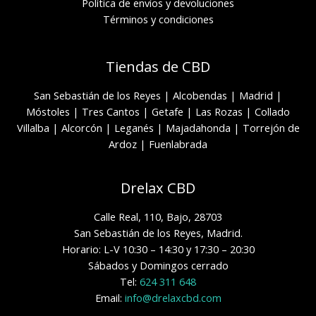
Política de envíos y devoluciones
Términos y condiciones
Tiendas de CBD
San Sebastián de los Reyes
|
Alcobendas
|
Madrid
|
Móstoles
|
Tres Cantos
|
Getafe
|
Las Rozas
|
Collado
Villalba
|
Alcorcón
|
Leganés
|
Majadahonda
|
Torrejón de
Ardoz
|
Fuenlabrada
Drelax CBD
Calle Real, 110, Bajo, 28703
San Sebastián de los Reyes, Madrid.
Horario: L-V 10:30 – 14:30 y 17:30 – 20:30
Sábados y Domingos cerrado
Tel:
624 311 648
Email:
info@drelaxcbd.com