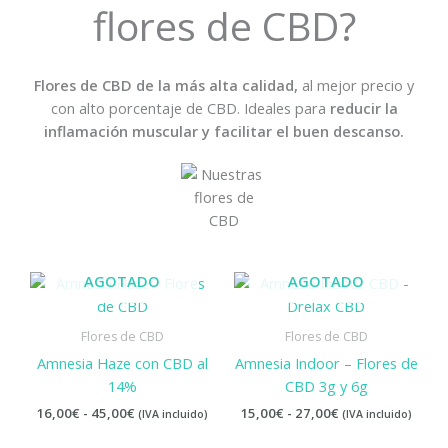
flores de CBD?
Flores de CBD de la más alta calidad,
al mejor precio y
con alto porcentaje de CBD. Ideales para
reducir la
inflamación muscular y facilitar el buen descanso.
Rango
Rango
AGOTADO
AGOTADO
de
de
precios:
precios:
desde
desde
Flores de CBD
Flores de CBD
16,00€
15,00€
Amnesia Haze con CBD al
Amnesia Indoor – Flores de
hasta
hasta
45,00€
27,00€
14%
CBD 3g y 6g
16,00
€
-
45,00
€
15,00
€
-
27,00
€
(IVA incluido)
(IVA incluido)