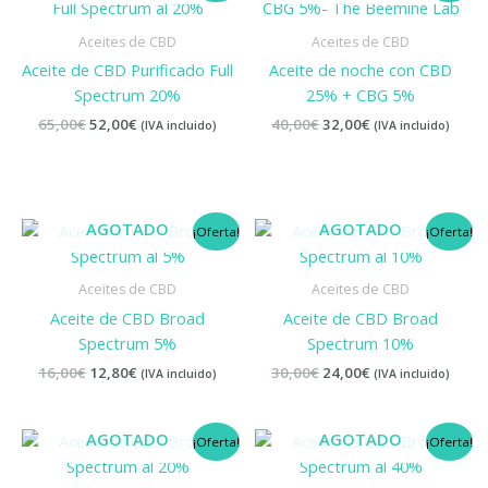
original
actual
original
actual
era:
es:
era:
es:
Aceites de CBD
Aceites de CBD
65,00€.
52,00€.
40,00€.
32,00€.
Aceite de CBD Purificado Full
Aceite de noche con CBD
Spectrum 20%
25% + CBG 5%
65,00
€
52,00
€
40,00
€
32,00
€
(IVA incluido)
(IVA incluido)
El
El
El
El
AGOTADO
AGOTADO
¡Oferta!
¡Oferta!
precio
precio
precio
precio
original
actual
original
actual
era:
es:
era:
es:
Aceites de CBD
Aceites de CBD
16,00€.
12,80€.
30,00€.
24,00€.
Aceite de CBD Broad
Aceite de CBD Broad
Spectrum 5%
Spectrum 10%
16,00
€
12,80
€
30,00
€
24,00
€
(IVA incluido)
(IVA incluido)
El
El
El
El
AGOTADO
AGOTADO
¡Oferta!
¡Oferta!
precio
precio
precio
precio
original
actual
original
actual