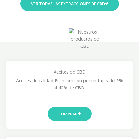
o
VER TODAS LAS EXTRACCIONES DE CBD
d
e
p
r
e
c
i
o
s
Aceites de CBD
:
d
Aceites de calidad Premium con porcentajes del 5%
e
al 40% de CBD.
s
d
e
COMPRAR
2
0
,
0