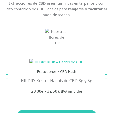
Extracciones de CBD premium,
ricas en terpenos y con
alto contenido de CBD. Ideales para
relajarse y facilitar el
buen descanso.
Extracciones / CBD Hash
Caram
HII DRY Kush – Hachís de CBD 3g y 5g
R
20,00
€
-
32,50
€
(IVA incluido)
a
n
g