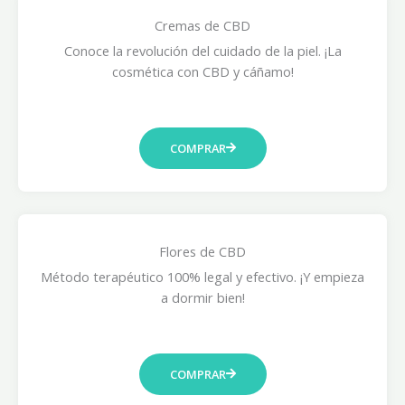
0
Cremas de CBD
€
Conoce la revolución del cuidado de la piel. ¡La
h
cosmética con CBD y cáñamo!
a
s
t
a
COMPRAR
3
2
,
5
0
Flores de CBD
€
Método terapéutico 100% legal y efectivo. ¡Y empieza
a dormir bien!
COMPRAR