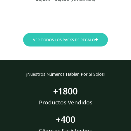
a
n
g
o
d
e
VER TODOS LOS PACKS DE REGALO
p
r
e
c
i
¡Nuestros Números Hablan Por Sí Solos!
o
s
+
1800
:
d
Productos Vendidos
e
s
+
400
d
e
Clientes Satisfechos