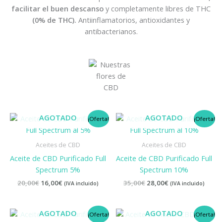
facilitar el buen descanso
y completamente libres de THC
(0% de THC).
Antiinflamatorios, antioxidantes y
antibacterianos.
El
El
El
El
AGOTADO
AGOTADO
¡Oferta!
¡Oferta!
precio
precio
precio
precio
original
actual
original
actual
era:
es:
era:
es:
Aceites de CBD
Aceites de CBD
20,00€.
16,00€.
35,00€.
28,00€.
Aceite de CBD Purificado Full
Aceite de CBD Purificado Full
Spectrum 5%
Spectrum 10%
20,00
€
16,00
€
35,00
€
28,00
€
(IVA incluido)
(IVA incluido)
El
El
El
El
AGOTADO
AGOTADO
¡Oferta!
¡Oferta!
precio
precio
precio
precio