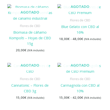
Rango
AGOTADO
de
AGOTADO
precios:
desde
Flores de CBD
18,00€
Flores de CBD
Blue Gelato con CBD al
hasta
48,00€
Biomasa de cáñamo
16%
Kompolti – Hojas de CBD
18,00
€
-
48,00
€
(IVA incluido)
15g
20,00
€
(IVA incluido)
Rango
AGOTADO
AGOTADO
de
precios:
desde
Flores de CBD
Flores de CBD
15,00€
Cannatonic – Flores de
Carmagnola con CBD al
hasta
42,00€
CBD 3g
10%
15,00
€
15,00
€
-
42,00
€
(IVA incluido)
(IVA incluido)