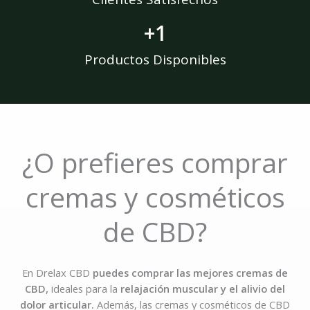
5
5
+
1
,
0
Productos Disponibles
0
€
h
a
s
t
¿O prefieres comprar
a
9
cremas y cosméticos
0
,
de CBD?
0
0
€
En Drelax CBD
puedes comprar las mejores cremas de
CBD,
ideales para la
relajación muscular y el alivio del
dolor articular.
Además, las cremas y cosméticos de CBD