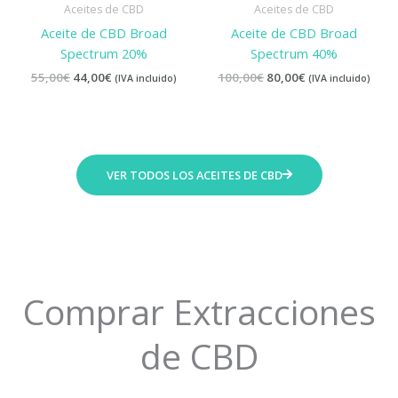
era:
es:
era:
es:
Aceites de CBD
Aceites de CBD
55,00€.
44,00€.
100,00€.
80,00€.
Aceite de CBD Broad
Aceite de CBD Broad
Spectrum 20%
Spectrum 40%
55,00
€
44,00
€
100,00
€
80,00
€
(IVA incluido)
(IVA incluido)
VER TODOS LOS ACEITES DE CBD
Comprar Extracciones
de CBD