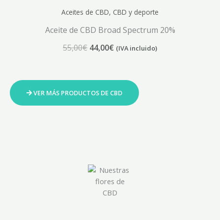
precio
precio
CBD y
Aceites de CBD
,
CBD y deporte
original
actual
era:
es:
Ac
Aceite de CBD Broad Spectrum 20%
55,00€.
44,00€.
55,00
€
44,00
€
(IVA incluido)
VER MÁS PRODUCTOS DE CBD