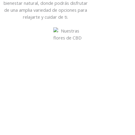
bienestar natural, donde podrás disfrutar
de una amplia variedad de opciones para
relajarte y cuidar de ti.
Flores de CBD
Flores de gran calidad ideales para facilitar el buen
descanso.
Más información