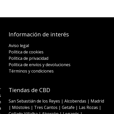
Información de interés
Aviso legal
Política de cookies
Política de privacidad
Política de envíos y devoluciones
Términos y condiciones
Tiendas de CBD
r
s
San Sebastián de los Reyes
|
Alcobendas
|
Madrid
n
|
Móstoles
|
Tres Cantos
|
Getafe
|
Las Rozas
|
a
Collado Villalba
|
Alcorcón
|
Leganés
|