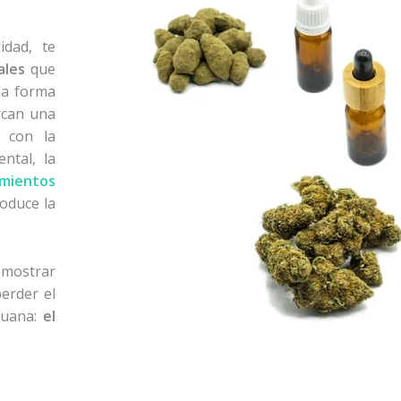
idad, te
ales
que
na forma
rcan una
s con la
ental, la
amientos
oduce la
mostrar
erder el
huana:
el