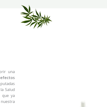
brir una
efectos
putadas
 la Salud
s que ya
 nuestra