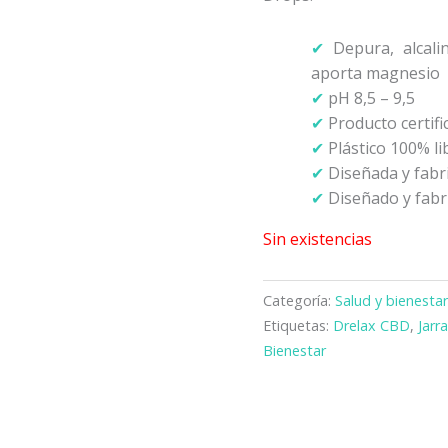
✔
Depura, alcalin
aporta magnesio
✔
pH 8,5 – 9,5
✔
Producto certifi
✔
Plástico 100% li
✔
Diseñada y fabr
✔
Diseñado y fabr
Sin existencias
Categoría:
Salud y bienesta
Etiquetas:
Drelax CBD
,
Jarr
Bienestar