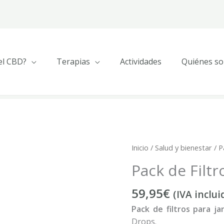
el CBD?
Terapias
Actividades
Quiénes s
Inicio
/
Salud y bienestar
/ P
Pack de Filt
59,95
€
(IVA inclui
Pack de filtros para ja
Drops.