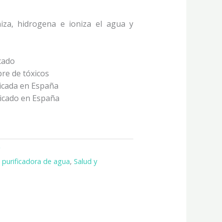
iza, hidrogena e ioniza el agua y
cado
bre de tóxicos
icada en España
icado en España
r
a purificadora de agua
,
Salud y