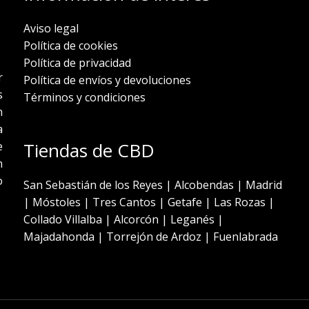
Aviso legal
Política de cookies
Política de privacidad
r
Política de envíos y devoluciones
s
Términos y condiciones
n
a
Tiendas de CBD
e
n
o
San Sebastián de los Reyes
|
Alcobendas
|
Madrid
|
Móstoles
|
Tres Cantos
|
Getafe
|
Las Rozas
|
Collado Villalba
|
Alcorcón
|
Leganés
|
Majadahonda
|
Torrejón de Ardoz
|
Fuenlabrada