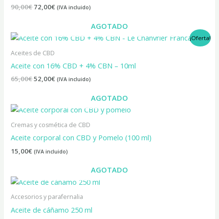
90,00
€
72,00
€
(IVA incluido)
AGOTADO
El
El
¡Oferta!
precio
precio
original
actual
Aceites de CBD
era:
es:
Aceite con 16% CBD + 4% CBN – 10ml
65,00€.
52,00€.
65,00
€
52,00
€
(IVA incluido)
AGOTADO
Cremas y cosmética de CBD
Aceite corporal con CBD y Pomelo (100 ml)
15,00
€
(IVA incluido)
AGOTADO
Accesorios y parafernalia
Aceite de cáñamo 250 ml