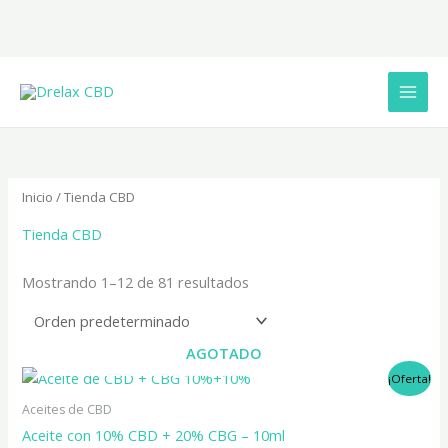
Ir
al
contenido
Inicio
/ Tienda CBD
Tienda CBD
Mostrando 1–12 de 81 resultados
AGOTADO
El
El
¡Oferta!
precio
precio
original
actual
Aceites de CBD
era:
es:
Aceite con 10% CBD + 20% CBG – 10ml
90,00€.
72,00€.