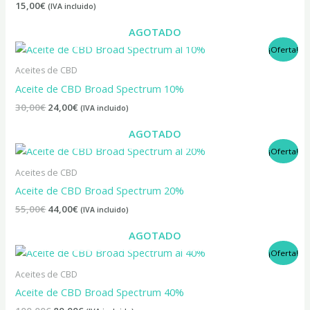
15,00
€
(IVA incluido)
AGOTADO
El
El
¡Oferta!
precio
precio
original
actual
Aceites de CBD
era:
es:
Aceite de CBD Broad Spectrum 10%
30,00€.
24,00€.
30,00
€
24,00
€
(IVA incluido)
AGOTADO
El
El
¡Oferta!
precio
precio
original
actual
Aceites de CBD
era:
es:
Aceite de CBD Broad Spectrum 20%
55,00€.
44,00€.
55,00
€
44,00
€
(IVA incluido)
AGOTADO
El
El
¡Oferta!
precio
precio
original
actual
Aceites de CBD
era:
es:
Aceite de CBD Broad Spectrum 40%
100,00€.
80,00€.