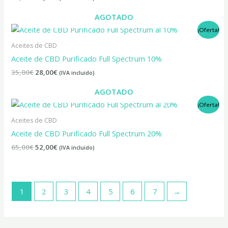
AGOTADO
El
El
¡Oferta!
precio
precio
original
actual
Aceites de CBD
era:
es:
Aceite de CBD Purificado Full Spectrum 10%
35,00€.
28,00€.
35,00
€
28,00
€
(IVA incluido)
AGOTADO
El
El
¡Oferta!
precio
precio
original
actual
Aceites de CBD
era:
es:
Aceite de CBD Purificado Full Spectrum 20%
65,00€.
52,00€.
65,00
€
52,00
€
(IVA incluido)
1
2
3
4
5
6
7
→