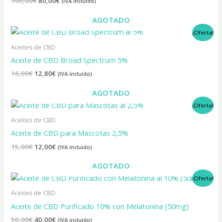
100,00
€
80,00
€
(IVA incluido)
AGOTADO
El
El
¡Oferta!
precio
precio
original
actual
Aceites de CBD
era:
es:
Aceite de CBD Broad Spectrum 5%
16,00€.
12,80€.
16,00
€
12,80
€
(IVA incluido)
AGOTADO
El
El
¡Oferta!
precio
precio
original
actual
Aceites de CBD
era:
es:
Aceite de CBD para Mascotas 2,5%
15,00€.
12,00€.
15,00
€
12,00
€
(IVA incluido)
AGOTADO
El
El
¡Oferta!
precio
precio
original
actual
Aceites de CBD
era:
es:
Aceite de CBD Purificado 10% con Melatonina (50mg)
50,00€.
40,00€.
50,00
€
40,00
€
(IVA incluido)