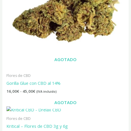
AGOTADO
Flores de CBD
Gorilla Glue con CBD al 14%
16,00
€
-
45,00
€
(IVA incluido)
AGOTADO
Rango
de
precios:
Flores de CBD
desde
Kritical – Flores de CBD 3g y 6g
15,00€