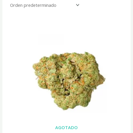
Rango
de
precios:
desde
16,00€
hasta
45,00€
AGOTADO