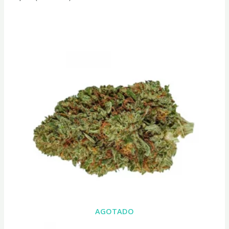
Rango
de
precios:
desde
15,00€
hasta
42,00€
AGOTADO