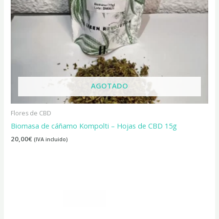
AGOTADO
Flores de CBD
Biomasa de cáñamo Kompolti – Hojas de CBD 15g
20,00
€
(IVA incluido)
Rango
de
precios:
desde
18,00€
hasta
48,00€