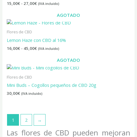
hasta
15,00
€
-
27,00
€
(IVA incluido)
27,00€
AGOTADO
Rango
de
precios:
Flores de CBD
desde
Lemon Haze con CBD al 16%
16,00€
hasta
16,00
€
-
45,00
€
(IVA incluido)
45,00€
AGOTADO
Flores de CBD
Mini Buds – Cogollos pequeños de CBD 20g
30,00
€
(IVA incluido)
1
2
→
Las flores de CBD pueden mejoran