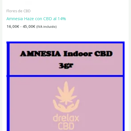
Flores de CBD
Amnesia Haze con CBD al 14%
16,00
€
-
45,00
€
(IVA incluido)
Rango
de
precios:
desde
15,00€
hasta
27,00€