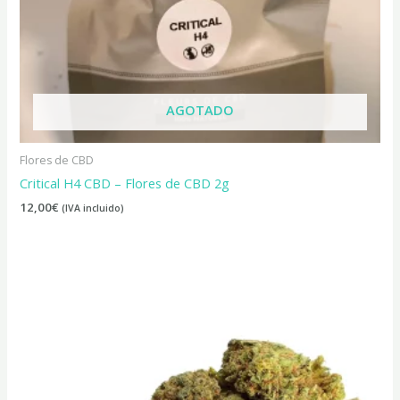
AGOTADO
Flores de CBD
Critical H4 CBD – Flores de CBD 2g
12,00
€
(IVA incluido)
Rango
de
precios:
desde
16,00€
hasta
45,00€