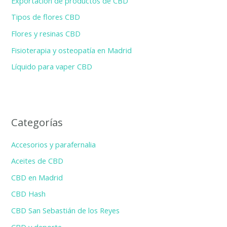
Exportación de productos de CBD
p
Tipos de flores CBD
o
Flores y resinas CBD
r
Fisioterapia y osteopatía en Madrid
:
Líquido para vaper CBD
Categorías
Accesorios y parafernalia
Aceites de CBD
CBD en Madrid
CBD Hash
CBD San Sebastián de los Reyes
CBD y deporte