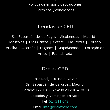
Política de envíos y devoluciones
Términos y condiciones
Tiendas de CBD
San Sebastián de los Reyes
|
Alcobendas
|
Madrid
|
Móstoles
|
Tres Cantos
|
Getafe
|
Las Rozas
|
Collado
Villalba
|
Alcorcón
|
Leganés
|
Majadahonda
|
Torrejón de
Ardoz
|
Fuenlabrada
Drelax CBD
Calle Real, 110, Bajo, 28703
San Sebastián de los Reyes, Madrid.
Horario: L-V 10:30 – 14:30 y 17:30 – 20:30
Sábados y Domingos cerrado
Tel:
624 311 648
Email:
info@drelaxcbd.com