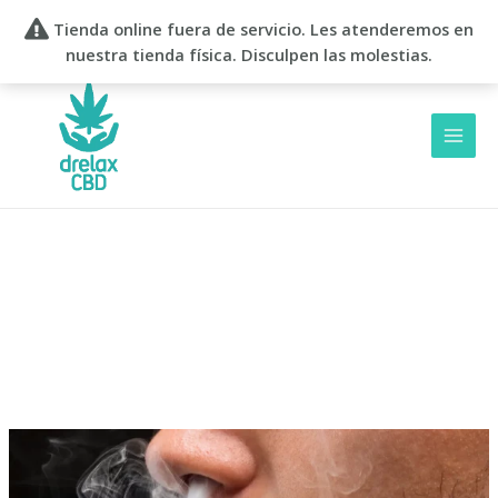
Ir
Tienda online fuera de servicio. Les atenderemos en
al
nuestra tienda física. Disculpen las molestias.
contenido
Vaper de CBD
Líquido
para
vaper