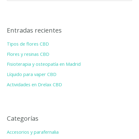
u
s
c
Entradas recientes
a
r
Tipos de flores CBD
p
Flores y resinas CBD
o
Fisioterapia y osteopatía en Madrid
r
Líquido para vaper CBD
:
Actividades en Drelax CBD
Categorías
Accesorios y parafernalia