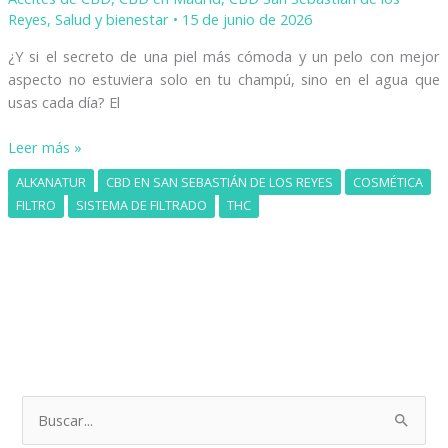
Reyes
,
Salud y bienestar
•
15 de junio de 2026
¿Y si el secreto de una piel más cómoda y un pelo con mejor
aspecto no estuviera solo en tu champú, sino en el agua que
usas cada día? El
Leer más »
ALKANATUR
CBD EN SAN SEBASTIÁN DE LOS REYES
COSMÉTICA
FILTRO
SISTEMA DE FILTRADO
THC
B