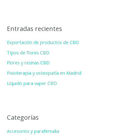
u
s
c
Entradas recientes
a
r
Exportación de productos de CBD
p
Tipos de flores CBD
o
Flores y resinas CBD
r
Fisioterapia y osteopatía en Madrid
:
Líquido para vaper CBD
Categorías
Accesorios y parafernalia