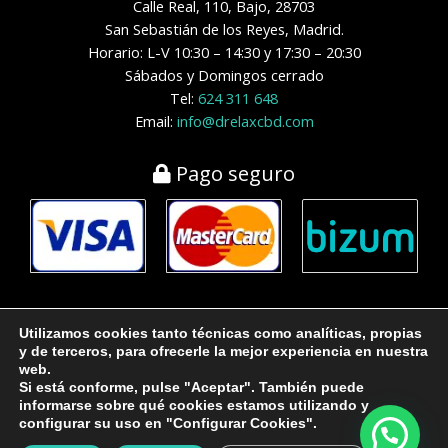
Calle Real, 110, Bajo, 28703
San Sebastián de los Reyes, Madrid.
Horario: L-V 10:30 – 14:30 y 17:30 – 20:30
Sábados y Domingos cerrado
Tel:
624 311 648
Email:
info@drelaxcbd.com
Pago seguro
Utilizamos cookies tanto técnicas como analíticas, propias
y de terceros, para ofrecerle la mejor experiencia en nuestra
web.
Si está conforme, pulse "Aceptar". También puede
Copyright © 2026 | Drelax CBD | Design by
Sismit
informarse sobre qué cookies estamos utilizando y
configurar su uso en "Configurar Cookies".