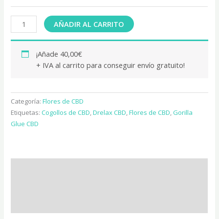
AÑADIR AL CARRITO
¡Añade
40,00
€
+ IVA al carrito para conseguir envío gratuito!
Categoría:
Flores de CBD
Etiquetas:
Cogollos de CBD
,
Drelax CBD
,
Flores de CBD
,
Gorilla
Glue CBD
Descripción
Información adicional
Valoraciones (0)