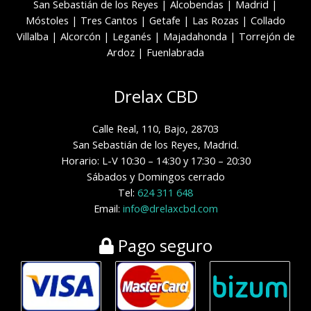
San Sebastián de los Reyes
|
Alcobendas
|
Madrid
|
Móstoles
|
Tres Cantos
|
Getafe
|
Las Rozas
|
Collado
Villalba
|
Alcorcón
|
Leganés
|
Majadahonda
|
Torrejón de
Ardoz
|
Fuenlabrada
Drelax CBD
Calle Real, 110, Bajo, 28703
San Sebastián de los Reyes, Madrid.
Horario: L-V 10:30 – 14:30 y 17:30 – 20:30
Sábados y Domingos cerrado
Tel:
624 311 648
Email:
info@drelaxcbd.com
Pago seguro