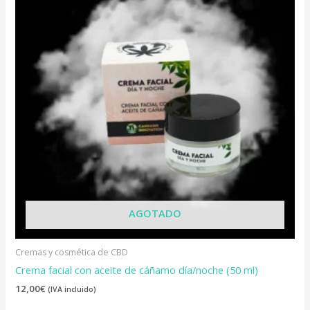
AGOTADO
Cremas y cosmética de CBD
Crema facial con aceite de cáñamo día/noche (50 ml)
12,00
€
(IVA incluido)