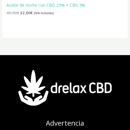
Aceite de noche con CBD 25% + CBG 5%
40,00
€
32,00
€
(IVA incluido)
Advertencia