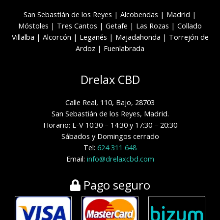
San Sebastián de los Reyes
|
Alcobendas
|
Madrid
|
Móstoles
|
Tres Cantos
|
Getafe
|
Las Rozas
|
Collado
Villalba
|
Alcorcón
|
Leganés
|
Majadahonda
|
Torrejón de
Ardoz
|
Fuenlabrada
Drelax CBD
Calle Real, 110, Bajo, 28703
San Sebastián de los Reyes, Madrid.
Horario: L-V 10:30 – 14:30 y 17:30 – 20:30
Sábados y Domingos cerrado
Tel:
624 311 648
Email:
info@drelaxcbd.com
Pago seguro