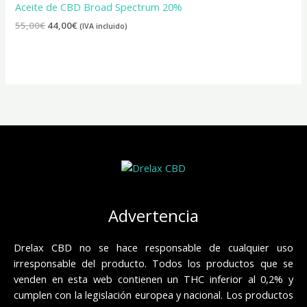
era:
es:
Aceite de CBD Broad Spectrum 20%
55,00€.
44,00€.
55,00
€
44,00
€
(IVA incluido)
Advertencia
Drelax CBD no se hace responsable de cualquier uso
irresponsable del producto. Todos los productos que se
venden en esta web contienen un THC inferior al 0,2% y
cumplen con la legislación europea y nacional. Los productos