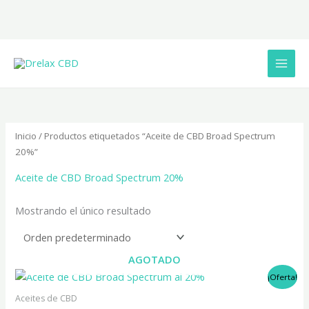
Ir
al
contenido
Inicio
/ Productos etiquetados “Aceite de CBD Broad Spectrum
20%”
Aceite de CBD Broad Spectrum 20%
Mostrando el único resultado
AGOTADO
El
El
¡Oferta!
precio
precio
original
actual
Aceites de CBD