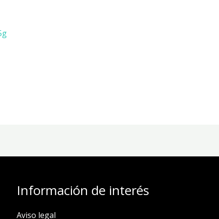
5g
Información de interés
Aviso legal