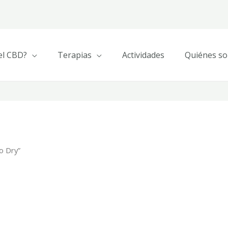
el CBD?
Terapias
Actividades
Quiénes s
o Dry”