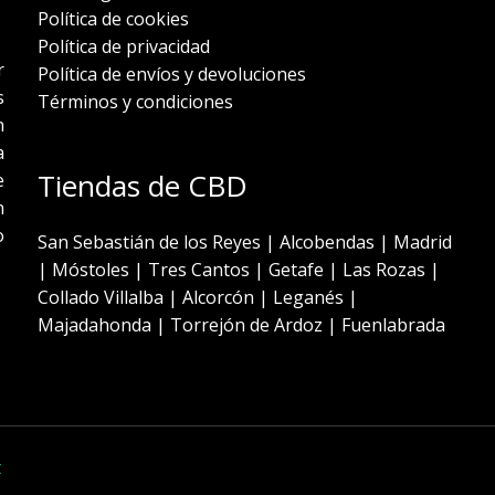
Política de cookies
Política de privacidad
r
Política de envíos y devoluciones
s
Términos y condiciones
n
a
Tiendas de CBD
e
n
o
San Sebastián de los Reyes
|
Alcobendas
|
Madrid
|
Móstoles
|
Tres Cantos
|
Getafe
|
Las Rozas
|
Collado Villalba
|
Alcorcón
|
Leganés
|
Majadahonda
|
Torrejón de Ardoz
|
Fuenlabrada
t